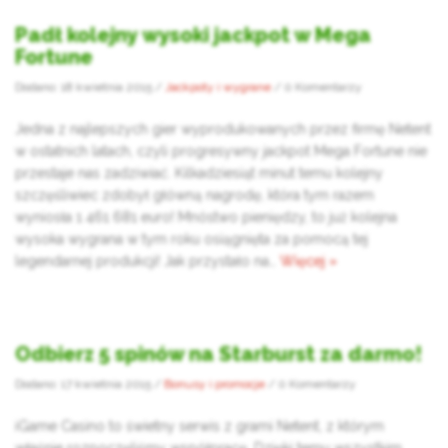
Padł kolejny wysoki jackpot w Mega
Fortune
Dodano: 18 kwietnia 2015
/
Jackpoty i wygrane
/
0 Komentarzy
Jedna z najlepszych gier wyprodukowanych przez firmę Netent
w ostatnich latach, czyli progresywny jackpot Mega Fortune nie
przestaje nas zadziwiać. Kilkadziesiąt minut temu kolejny
szczęśliwiec zdobył główną nagrodę, która tym razem
wyniosła 1 461 681 euro! Mnóstwo pieniędzy, to już kolejna
wysoka wygrana w tym roku osiągnięta za pomocą tej
legendarnej produkcji! Jak przystało na…
Więcej »
Odbierz 5 spinów na Starburst za darmo!
Dodano: 17 kwietnia 2015
/
Bonusy i promocje
/
0 Komentarzy
iGame Casino to świetny serwis z grami Netent, z którym
właśnie rozpoczęliśmy współpracę. Dzięki temu wszystkim