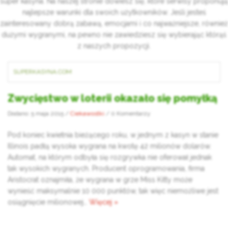
super kasyna. Na naszej stronie dowiesz się, które serwisy proponują
najlepsze warunki dla swoich użytkowników. Jeśli jesteś
zainteresowany dobrą zabawą, emocjami i co najważniejsze, również
dużymi wygranymi, na pewno nie zawiedziesz się wybierając którąś
z naszych propozycji.
SUPERKASYNA.COM
Zwycięstwo w loterii okazało się pomyłką
Dodano: 5 maja 2015
/
Ciekawostki
/
0 Komentarzy
Pod koniec kwietnia bieżącego roku, w jednym z kasyn w stanie
Illinois padłą wysoka wygrana na kwotę 42 milionów dolarów.
Automat, na którym odbyła się rozgrywka nie oferował jednak
tak wysokich wygranych. Producent oprogramowania, firma
Aristocrat oznajmiła, że wygrana w grze Miss Kitty może
wynieść maksymalnie 10 000 punktów, tak więc niemożliwe jest
osiągnięcie milionowej…
Więcej »