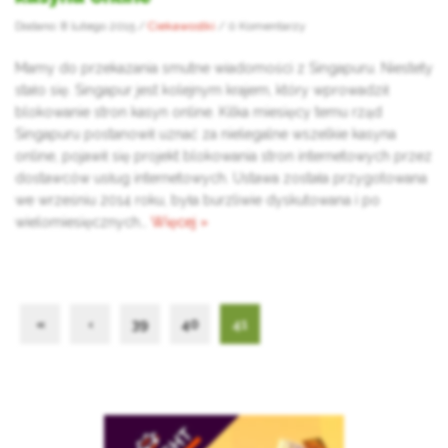
Dodano: 8 lutego 2015
/
Ciekawostki
/
0 Komentarzy
Mamy do przekazania smutne wiadomości z Singapuru. Niestety
stało się. Singapur jest kolejnym krajem, który wprowadził
blokowanie stron kasyn online. Kilka miesięcy temu rząd
Singapuru postanowił uznać za nielegalne wszelkie kasyna
online, pojawił się projekt blokowania stron internetowych przez
dostawców usług internetowych. Ustawa została przygotowana
we wrześniu 2014 roku, była burzliwie dyskutowana i po
wielomiesięcznych…
Więcej »
«
‹
39
40
41