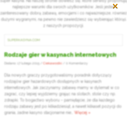
×
super kasyna. Na naszej stronie dowiesz się, które serwisy proponują
najlepsze warunki dla swoich użytkowników. Jeśli jesteś
zainteresowany dobrą zabawą, emocjami i co najważniejsze, również
dużymi wygranymi, na pewno nie zawiedziesz się wybierając którąś
z naszych propozycji.
SUPERKASYNA.COM
Rodzaje gier w kasynach internetowych
Dodano: 17 lutego 2015
/
Ciekawostki
/
0 Komentarzy
Dla nowych graczy przygotowaliśmy poradnik dotyczący
rodzajów gier hazardowych dostępnych w kasynach
internetowych. Jak zaczynamy zabawę mamy w dylemat w co
zagrać, czy lepiej wyjdziemy grając na slotach, stole czy np.
zdrapki. To bogactwo wyboru – pamiętajcie, że dla każdego
rodzaju zabawy jest po kilkadziesiąt, a nawet kilkaset pozycji do
grania, żadne kasyno stacjonarne nie…
Więcej »