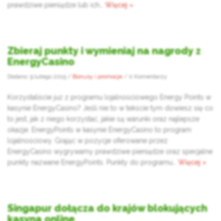
prawdziwe pieniądze lub ich…
Więcej »
Zbieraj punkty i wymieniaj na nagrody z
EnergyCasino
Dodano: 9 lutego 2015
/
Bonusy i promocje
/
0 Komentarzy
Korzystaliście już z programu lojalnościowego Energy Points w
kasynie EnergyCasino? Jeśli nie to w tekście tym dowiesz się co
to jest, jak z niego korzystać, jakie są warunki oraz najlepsze
okazje. EnergyPoints w kasynie EnergyCasino to program
lojalnościowy. Grając w pozycje oferowane przez
EnergyCasino wygrywamy prawdziwe pieniądze oraz specjalne
punkty nazwane EnergyPoints. Punkty do programu…
Więcej »
Singapur dołącza do krajów blokujących
kasyna online