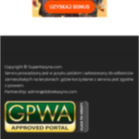
Copyright © SuperKasyna.com
Serwis prowadzony jest w języku polskim i adresowany do odbiorców
zamieszkałych na terytoriach, gdzie korzystanie z serwisu jest zgodne
z prawem.
Partnership:
admin@dobrekasyno.com