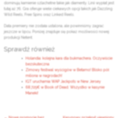
dominują kamienie szlachetne takie jak diamenty. Linii wypłat jest
tutaj aż 76. Gra oferuje wiele ciekawych opcji takich jak Dazzling
Wild Reels, Free Spins oraz Linked Reels.
Data premiery nie została ustalona, ale powinniśmy zagrać
jeszcze w lipcu. Poniżej znajduje się pokaz możliwości nowej
produkcji Netent.
Sprawdź również
Holandia: kolejna kara dla bukmachera. Oczywiście
bezskuteczna
Zimowy festiwal wyścigów w Betamo! Blisko pół
miliona w nagrodach!
IGT uruchamia WAP Jackpots w New Jersey
68,725€ w Book of Dead. Wszystko w kasynie
Maneki!
←
Nowe promocje bez
Kasynowy przekręt ujawniony