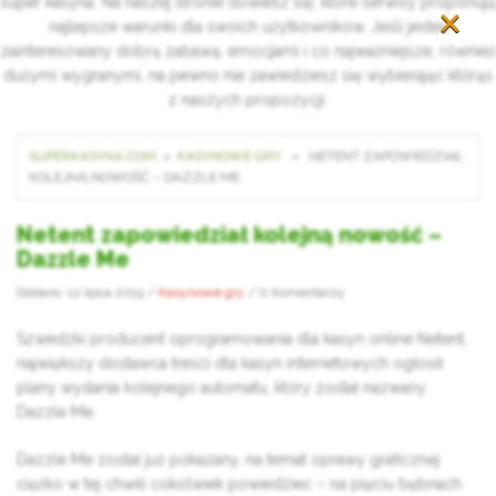
×
super kasyna. Na naszej stronie dowiesz się, które serwisy proponują
najlepsze warunki dla swoich użytkowników. Jeśli jesteś
zainteresowany dobrą zabawą, emocjami i co najważniejsze, również
dużymi wygranymi, na pewno nie zawiedziesz się wybierając którąś
z naszych propozycji.
SUPERKASYNA.COM
»
KASYNOWE GRY
» NETENT ZAPOWIEDZIAŁ
KOLEJNĄ NOWOŚĆ – DAZZLE ME
Netent zapowiedział kolejną nowość –
Dazzle Me
Dodano: 12 lipca 2015
/
Kasynowe gry
/
0 Komentarzy
Szwedzki producent oprogramowania dla kasyn online Netent,
największy dostawca treści dla kasyn internetowych ogłosił
plany wydania kolejnego automatu, który został nazwany
Dazzle Me.
Dazzle Me został już pokazany, na temat oprawy graficznej
ciężko w tej chwili cokolwiek powiedzieć – na pięciu bębnach