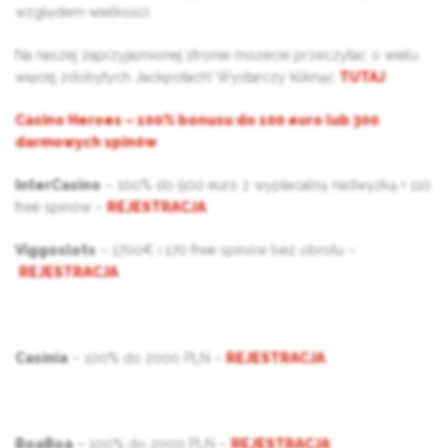
względem wielkości.
Na naszej zaprzyjaźnionej stronie możecie przeczytać o wielu
więcej zdobytych Jackpotach! Wystarczy kliknąć
TUTAJ
.
Casino Heroes – 100% bonusu do 100 euro lub 300
darmowych spinów
InterCasino
– 100% do 900 euro z wypłacalną nadwyżką + 110
free spinów –
REJESTRACJA
Viggoslots
– 1700€ i 170 free spinów bez obrotu –
REJESTRACJA
Casinia
– 100% do 2000 PLN –
REJESTRACJA
BoaBoa
– 100% do 2000 PLN –
REJESTRACJA