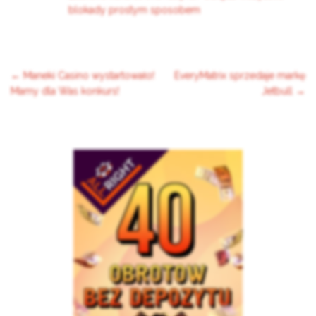
blokady prostym sposobem
Post
←
Maneki Casino wystartowało!
EveryMatrix sprzedaje markę
Mamy dla Was konkurs!
Jetbull
→
navigation