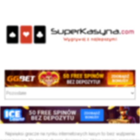
Najwięksi gracze na rynku internetowych kasyn to bez wątpienia