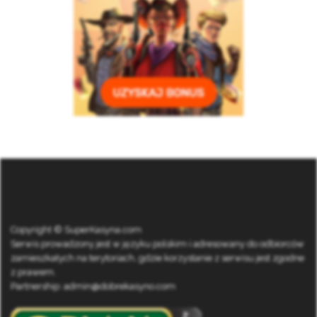
Copyright © SuperKasyna.com
Serwis prowadzony jest w języku polskim i adresowany do odbiorców
zamieszkałych na terytoriach, gdzie korzystanie z serwisu jest zgodne
z prawem.
Partnership:
admin@dobrekasyno.com