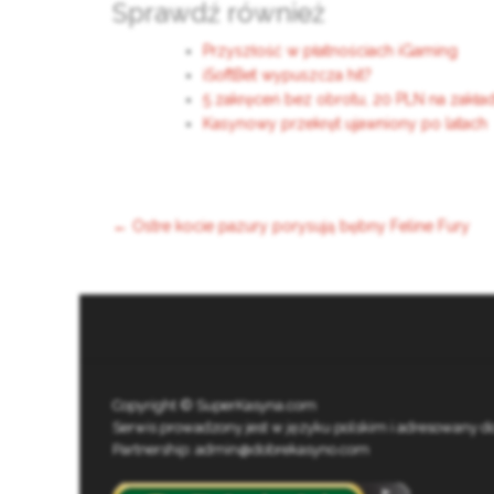
Sprawdź również
Przyszłość w płatnościach iGaming
iSoftBet wypuszcza hit?
5 zakręceń bez obrotu, 20 PLN na zakł
Kasynowy przekręt ujawniony po latach
Post
←
Ostre kocie pazury porysują bębny Feline Fury
navigation
Copyright © SuperKasyna.com
Serwis prowadzony jest w języku polskim i adresowany do
Partnership:
admin@dobrekasyno.com