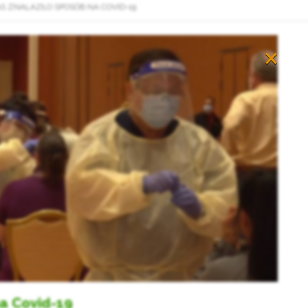
 ZNALAZŁO SPOSÓB NA COVID-19
×
a Covid-19