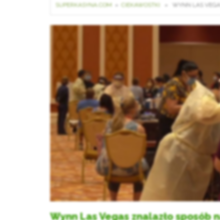
SUPERKASYNA.COM
»
CIEKAWOSTKI
» WYNN LAS VEGAS
Wynn Las Vegas znalazło sposób n