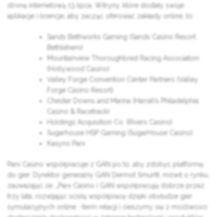
stronę internetową 13 lipca. Witryny, które dostały swoje
aplikacje i licencje, aby zacząć oferować zakłady online, to:
Sands Bethworks Gaming (Sands Casino Resort
Bethlehem)
Mountainview Thoroughbred Racing Association
(Hollywood Casino)
Valley Forge Convention Center Partners (Valley
Forge Casino Resort)
Chester Downs and Marina (Harrah’s Philadelphia
Casino & Racetrack)
Holdings Acquisition Co. (Rivers Casino)
Sugarhouse HSP Gaming (SugarHouse Casino)
Kasyno Parx
Parx Casino współpracuje z GAN po to, aby zdobyć platformę
do gier. Dyrektor generalny GAN Dermot Smurfit, mówił o rynku,
zauważając że: „Parx Casino i GAN współpracują dobrze przez
trzy lata, rozwijając ścisłą współpracę dzięki obsłudze gier
symulacyjnych online. -term relacji i cieszymy się z możliwości