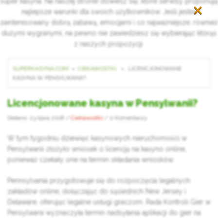
×
super kasyna. Na naszej stronie dowiesz się, które serwisy proponują
najlepsze warunki dla swoich użytkowników. Jeśli jesteś
zainteresowany dobrą zabawą, emocjami i co najważniejsze, również
dużymi wygranymi, na pewno nie zawiedziesz się wybierając którąś
z naszych propozycji.
SUPERKASYNA.COM
»
CIEKAWOSTKI
» LICENCJONOWANE
KASYNA W PENSYLWANII?
Licencjonowane kasyna w Pensylwanii?
Dodano: 23 lipca 2018
/
Ciekawostki
/
0 Komentarzy
W tym tygodniu dziewięć kasynowych nieruchomości w
Pensylwanii złożyło wniosek o licencję na kasyno online,
ponieważ czekały one na termin składania wniosków.
Pennsylvania przygotowuje się do rozpoczęcia legalnych
zakładów online, dołączając do sąsiednich New Jersey i
Delaware, oferując legalne usługi graczom. Rada Kontroli Gier w
Pensylwanii wyznaczyła termin nadsyłania aplikacji do gier na