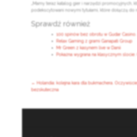
„Mamy teraz katalog gier i narzędzi promocyjnych, k
podekscytowani nowymi tytułami, które dołączą do ni
Sprawdź również
100 spinów bez obrotu w Gudar Casino. 
Relax Gaming z grami Ganapati Group
Mr Green z kasynem live w Danii
Pokaźna wygrana na klasycznym slocie. 
Post
←
Holandia: kolejna kara dla bukmachera. Oczywiści
bezskuteczna
navigation