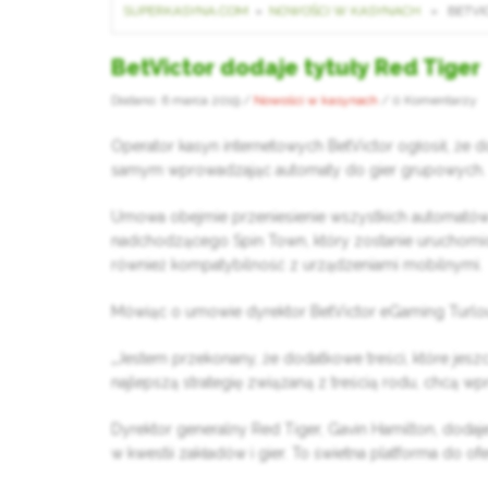
SUPERKASYNA.COM
»
NOWOŚCI W KASYNACH
» BETVIC
BetVictor dodaje tytuły Red Tiger
Dodano: 6 marca 2019
/
Nowości w kasynach
/
0 Komentarzy
Operator kasyn internetowych BetVictor ogłosił, że 
samym wprowadzając automaty do gier grupowych.
Umowa obejmie przeniesienie wszystkich automatów Re
nadchodzącego Spin Town, który zostanie uruchomio
również kompatybilność z urządzeniami mobilnymi.
Mówiąc o umowie dyrektor BetVictor eGaming Turlou
„Jestem przekonany, że dodatkowe treści, które jeszc
najlepszą strategię związaną z treścią rodu, chcą wp
Dyrektor generalny Red Tiger, Gavin Hamilton, dodaje
w kwestii zakładów i gier. To świetna platforma do