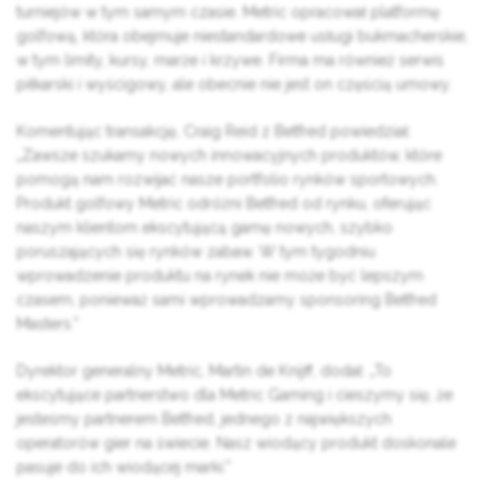
turniejów w tym samym czasie. Metric opracował platformę
golfową, która obejmuje niestandardowe usługi bukmacherskie,
w tym limity, kursy, marże i krzywe. Firma ma również serwis
piłkarski i wyścigowy, ale obecnie nie jest on częścią umowy.
Komentując transakcję, Craig Reid z Betfred powiedział:
„Zawsze szukamy nowych innowacyjnych produktów, które
pomogą nam rozwijać nasze portfolio rynków sportowych.
Produkt golfowy Metric odróżni Betfred od rynku, oferując
naszym klientom ekscytującą gamę nowych, szybko
poruszających się rynków zabaw. W tym tygodniu
wprowadzenie produktu na rynek nie może być lepszym
czasem, ponieważ sami wprowadzamy sponsoring Betfred
Masters.”
Dyrektor generalny Metric, Martin de Knijff, dodał: „To
ekscytujące partnerstwo dla Metric Gaming i cieszymy się, że
jesteśmy partnerem Betfred, jednego z największych
operatorów gier na świecie. Nasz wiodący produkt doskonale
pasuje do ich wiodącej marki.”