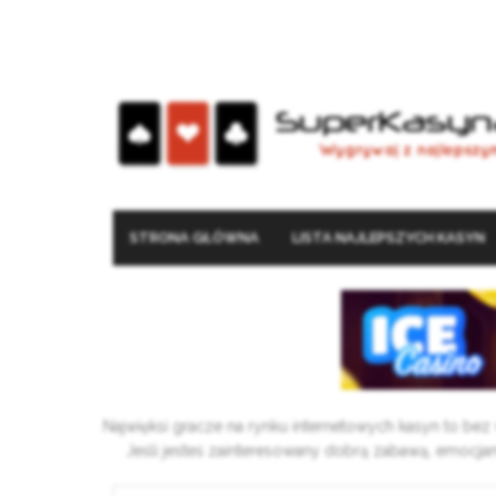
STRONA GŁÓWNA
LISTA NAJLEPSZYCH KASYN
Najwięksi gracze na rynku internetowych kasyn to bez 
Jeśli jesteś zainteresowany dobrą zabawą, emocjam