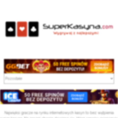
Najwięksi gracze na rynku internetowych kasyn to bez wątpienia