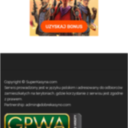
Copyright © SuperKasyna.com
Serwis prowadzony jest w języku polskim i adresowany do odbiorców
zamieszkałych na terytoriach, gdzie korzystanie z serwisu jest zgodne
z prawem.
Partnership:
admin@dobrekasyno.com