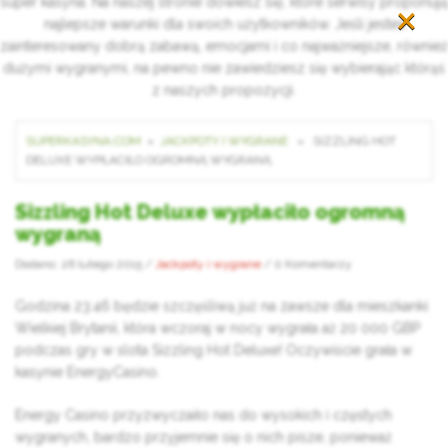
×
super kasyna. Na naszej stronie dowiesz się, które serwisy proponują
najlepsze warunki dla swoich użytkowników. Jeśli jesteś
zainteresowany dobrą zabawą, emocjami i co najważniejsze, również
dużymi wygranymi, na pewno nie zawiedziesz się wybierając którąś
z naszych propozycji.
SUPERKASYNA.COM
»
JACKPOTY I WYGRANE
» SIZZLING HOT
DELUXE WYPŁACIŁO OGROMNĄ WYGRANĄ
Sizzling Hot Deluxe wypłaciło ogromną
wygraną
Dodano: 26 lutego 2015
/
Jackpoty i wygrane
/
0 Komentarzy
Godzina 23:46 będzie szczęśliwą już na zawsze dla mieszkanki
Wielkiej Brytanii, która wczoraj w nocy wygrała aż 20 000 GBP
podczas gry w slota Sizzling Hot Deluxe! Oczywiście grała w
kasynie EnergyCasino.
Energy Casino przyzwyczaiło nas do wysokich i częstych
wygranych, bardzo przyjemnie się o nich pisze, ponieważ