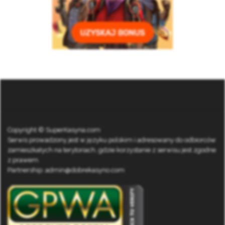
Copyright © SuperKasyna.com
Serwis prowadzony jest w języku polskim i adresowany do odbiorców
zamieszkałych na terytoriach, gdzie korzystanie z serwisu jest zgodne
z prawem.
Partnership:
admin@dobrekasyno.com