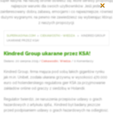
×
super kasyna. Na naszej stronie dowiesz się, które serwisy proponują
najlepsze warunki dla swoich użytkowników. Jeśli jesteś
zainteresowany dobrą zabawą, emocjami i co najważniejsze, również
dużymi wygranymi, na pewno nie zawiedziesz się wybierając którąś
z naszych propozycji.
SUPERKASYNA.COM
»
CIEKAWOSTKI
•
WIEDZA
» KINDRED GROUP
UKARANE PRZEZ KSA!
Kindred Group ukarane przez KSA!
Dodano: 20 sierpnia 2019
/
Ciekawostki
,
Wiedza
/
0 Komentarzy
Kindred Group, firma mająca pod sobą takich gigantów rynku
jak m.in. Unibet, została ukarana grzywną w wysokości 470.000
euro od holenderskiego regulatora gier KSA za przyjmowanie
zakładów online od graczy z siedzibą w Holandii.
Regulator twierdzi, że naruszenia przepisów ustawy o grach
hazardowych z artykułu 1964.,
Kindred był badany jeszcze
przed podpisaniem ustawy o grach hazardowych na odległość.