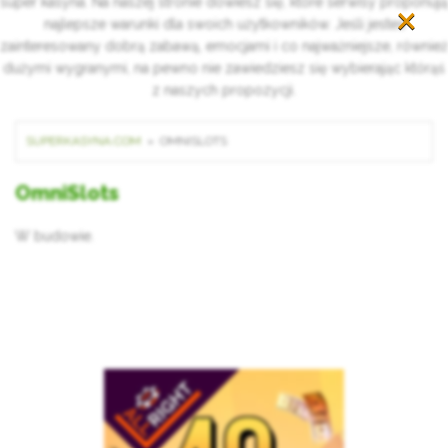
×
super kasyna. Na naszej stronie dowiesz się, które serwisy proponują
najlepsze warunki dla swoich użytkowników. Jeśli jesteś
zainteresowany dobrą zabawą, emocjami i co najważniejsze, również
dużymi wygranymi, na pewno nie zawiedziesz się wybierając którąś
z naszych propozycji.
SUPERKASYNA.COM
» OMNISLOTS
OmniSlots
W budowie.