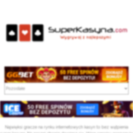
Najwięksi gracze na rynku internetowych kasyn to bez wątpienia