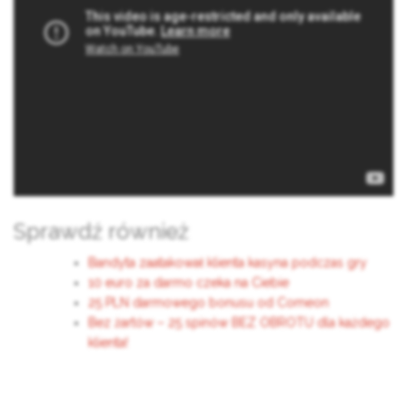
Sprawdź również
Bandyta zaatakował klienta kasyna podczas gry
10 euro za darmo czeka na Ciebie
25 PLN darmowego bonusu od Comeon
Bez żartów – 25 spinów BEZ OBROTU dla każdego
klienta!