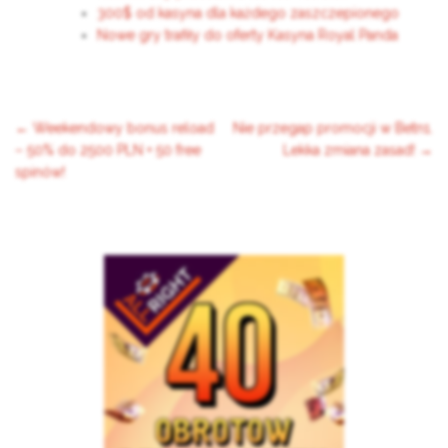
300$ od kasyna dla każdego zaszczepionego
Nowe gry trafiły do oferty Kasyna Royal Panda
Post
←
Weekendowy bonus reload
Nie przegap promocji w Betn1.
– 50% do 2500 PLN + 50 free
Lekka zmiana zasad!
→
navigation
spinów!