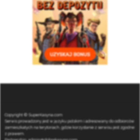
Copyright © SuperKasyna.com
Serwis prowadzony jest w języku polskim i adresowany do odbiorców
zamieszkałych na terytoriach, gdzie korzystanie z serwisu jest zgodne
z prawem.
Partnership:
admin@dobrekasyno.com