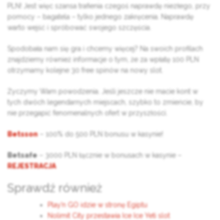
PLN! Jest więc szansa trafienia czegoś naprawdę niezłego, przy
pomocy – bagatela – tylko jednego zakręcenia. Naprawdę
warto wejść i spróbować swojego szczęścia.
Spodobała nam się gra i chcemy więcej? Na swoich profilach
znajdziemy również informacje o tym, że za wpłatę 100 PLN
otrzymamy kolejne 30 free spinów na nowy slot.
Życzymy Wam powodzenia. Jeśli jeszcze nie macie kont w
tych dwóch legendarnych miejscach, szybko to zmieńcie, by
nie przegapić fenomenalnych ofert w przyszłości.
Betsson
– 100% do 500 PLN bonusu w kasynie!
Betsafe
– 3000 PLN łącznie w bonusach w kasynie –
REJESTRACJA
Sprawdź również
Play’n GO idzie w stronę Egiptu
Nolimit City przestawia Ice Ice Yeti slot