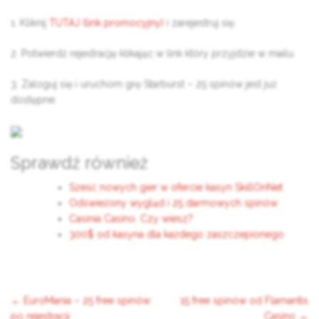
1. Kliknij
TUTAJ (link promocyjny)
i zarejestruj się.
2. Potwierdź rejestrację klikając w link który przyjdzie w mailu.
3. Zaloguj się i uruchom grę Starburst – 25 spinów jest już
dostępne.
Sprawdź również
Sześć nowych gier w ofercie kasyn SkillOnNet
Odświeżony wygląd i 25 darmowych spinów
Casinia Casino. Czy wiesz?
300$ od kasyna dla każdego zaszczepionego
Post
←
EuroMania – 25 free spinów
15 free spinów od Flamantis
po rejestracji
Casino
→