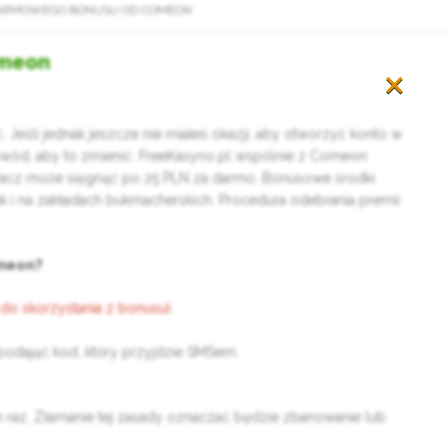
ARMOWEGO BONUSU OD COMEON
omeon
×
Jeśli jednak jeszcze nie miałeś okazji, aby otworzyć konto w
powód, aby to zmienić. FreeKasyno.pl wspólnie z Comeon
gracz może sięgnąć po 25 PLN za darmo. Bonusowe środki
i na zakładach bukmacherskich. Procedura odebrania premii
omeon?
 do skorzystania z bonusu)
.
 podając kod, który przyjdzie SMSem.
n raz. Złamanie tej zasady oznaczać będzie zbanowanie lub